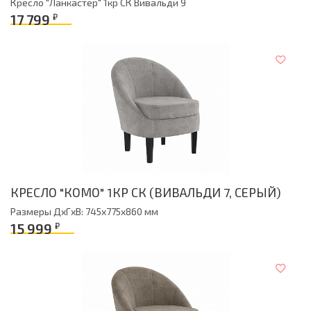
Кресло "Ланкастер" 1кр СК Вивальди 9
17 799
₽
КРЕСЛО "КОМО" 1КР СК (ВИВАЛЬДИ 7, СЕРЫЙ)
Размеры ДxГxВ: 745x775x860 мм
15 999
₽