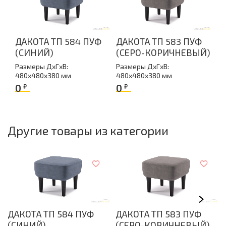
Производство
Россия
Гарантия
ДАКОТА ТП 584 ПУФ
ДАКОТА ТП 583 ПУФ
18 месяцев
(СИНИЙ)
(СЕРО-КОРИЧНЕВЫЙ)
Материал обивки
Размеры ДxГxВ:
Размеры ДxГxВ:
Велюр
480x480x380 мм
480x480x380 мм
Количество упаковок
0
0
₽
₽
1
Другие товары из категории
ДАКОТА ТП 584 ПУФ
ДАКОТА ТП 583 ПУФ
(СИНИЙ)
(СЕРО-КОРИЧНЕВЫЙ)