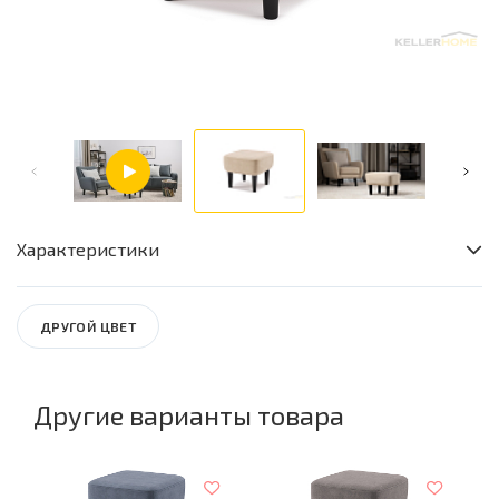
Характеристики
Комнаты
Гостиная / Спальня / Прихожая
ДРУГОЙ ЦВЕТ
Высота
38
Глубина
Другие варианты товара
48
Длина
48