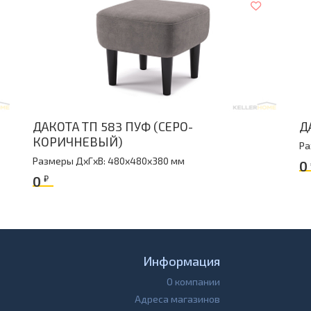
ДАКОТА ТП 583 ПУФ (СЕРО-
Д
КОРИЧНЕВЫЙ)
Ра
Размеры ДxГxВ: 480x480x380 мм
0
0
₽
Информация
О компании
Адреса магазинов