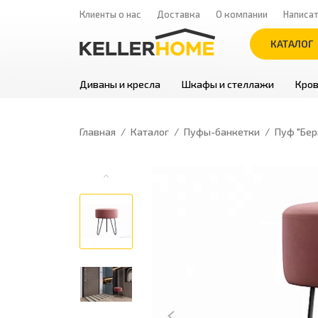
Клиенты о нас
Доставка
О компании
Написа
КАТАЛОГ
Диваны и кресла
Шкафы и стеллажи
Кров
Главная
Каталог
Пуфы-банкетки
Пуф "Бер