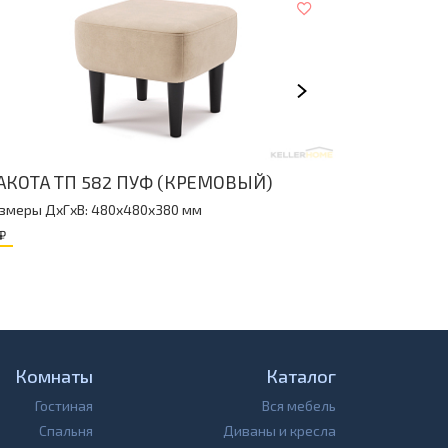
ПУФ "БЕР
АКОТА ТП 582 ПУФ (КРЕМОВЫЙ)
Размеры Дx
змеры ДxГxВ: 480x480x380 мм
0
₽
₽
Комнаты
Каталог
Гостиная
Вся мебель
Спальня
Диваны и кресла