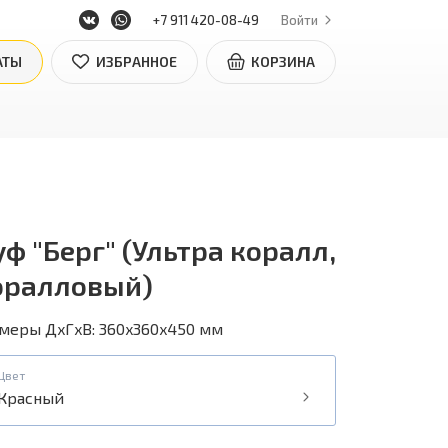
+7 911 420-08-49
Войти
АТЫ
ИЗБРАННОЕ
КОРЗИНА
ф "Берг" (Ультра коралл,
оралловый)
меры ДxГxВ: 360x360x450 мм
Цвет
Красный