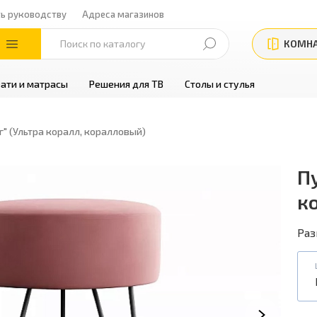
ть руководству
Адреса магазинов
КОМН
ати и матрасы
Решения для ТВ
Столы и стулья
г" (Ультра коралл, коралловый)
Пу
к
Раз