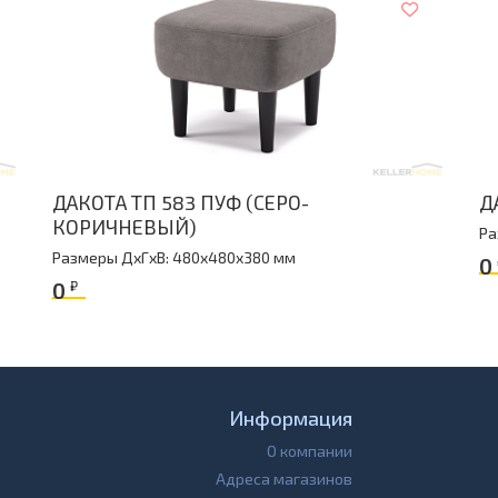
ДАКОТА ТП 583 ПУФ (СЕРО-
Д
КОРИЧНЕВЫЙ)
Ра
Размеры ДxГxВ: 480x480x380 мм
0
0
₽
Информация
О компании
Адреса магазинов