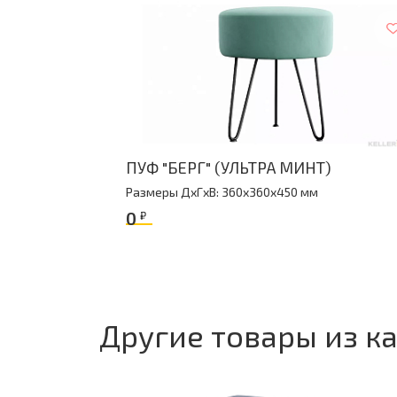
Количество упаковок
Объем упак
1
0.029
ПУФ "БЕРГ" (УЛЬТРА МИНТ)
Размеры ДxГxВ: 360x360x450 мм
0
₽
Другие товары из к