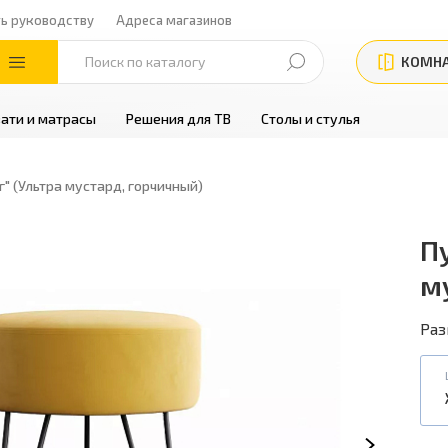
ть руководству
Адреса магазинов
КОМН
ати и матрасы
Решения для ТВ
Столы и стулья
г" (Ультра мустард, горчичный)
Пу
м
Раз