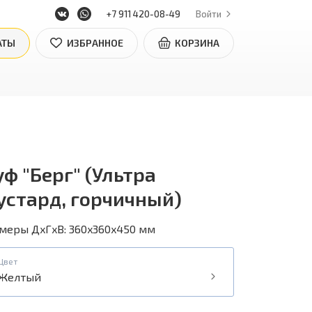
+7 911 420-08-49
Войти
АТЫ
ИЗБРАННОЕ
КОРЗИНА
ф "Берг" (Ультра
устард, горчичный)
меры ДxГxВ: 360x360x450 мм
Цвет
Желтый