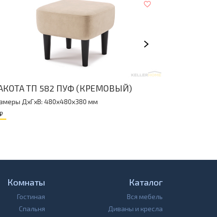
ПУФ "БЕР
АКОТА ТП 582 ПУФ (КРЕМОВЫЙ)
Размеры Дx
змеры ДxГxВ: 480x480x380 мм
0
₽
₽
Комнаты
Каталог
Гостиная
Вся мебель
Спальня
Диваны и кресла