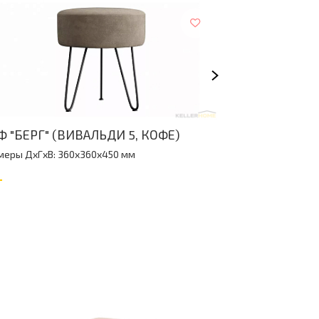
Ф "БЕРГ" (ВИВАЛЬДИ 5, КОФЕ)
ПУФ "БЕРГ" 
меры ДxГxВ: 360x360x450 мм
Размеры ДxГxВ:
0
₽