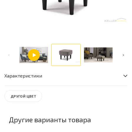
Характеристики
Комнаты
Гостиная / Спальня / Прихожая
ДРУГОЙ ЦВЕТ
Высота
38
Глубина
Другие варианты товара
48