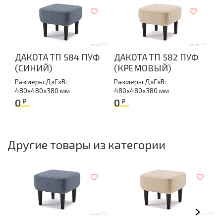
Длина
48
Производство
Россия
Гарантия
ДАКОТА ТП 584 ПУФ
ДАКОТА ТП 582 ПУФ
18 месяцев
(СИНИЙ)
(КРЕМОВЫЙ)
Материал обивки
Размеры ДxГxВ:
Размеры ДxГxВ:
Велюр
480x480x380 мм
480x480x380 мм
Количество упаковок
0
0
₽
₽
1
Другие товары из категории