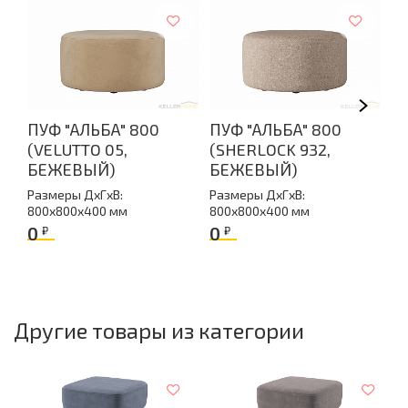
Длина
80
Производство
Россия
Гарантия
18 месяцев
ПУФ "АЛЬБА" 800
ПУФ "АЛЬБА" 800
П
Материал обивки
(VELUTTO 05,
(SHERLOCK 932,
(
Ткань
БЕЖЕВЫЙ)
БЕЖЕВЫЙ)
Г
Упаковка: вес
Размеры ДxГxВ:
Размеры ДxГxВ:
Ра
16,5
800x800x400 мм
800x800x400 мм
80
Количество упаковок
0
0
0
₽
₽
1
Объем упаковок
0.303
Другие товары из категории