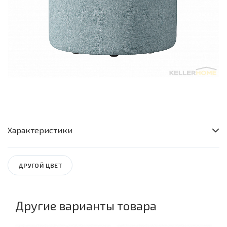
Характеристики
Комнаты
Прихожая / Домашний офис / Гостиная / Спальня
ДРУГОЙ ЦВЕТ
Высота
40
Глубина
Другие варианты товара
80